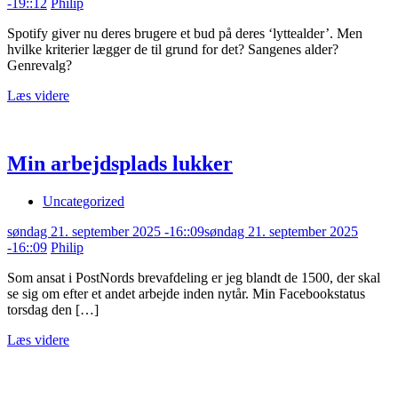
-19::12
Philip
Spotify giver nu deres brugere et bud på deres ‘lyttealder’. Men
hvilke kriterier lægger de til grund for det? Sangenes alder?
Genrevalg?
Læs videre
Min arbejdsplads lukker
Uncategorized
søndag 21. september 2025 -16::09
søndag 21. september 2025
-16::09
Philip
Som ansat i PostNords brevafdeling er jeg blandt de 1500, der skal
se sig om efter et andet arbejde inden nytår. Min Facebookstatus
torsdag den […]
Læs videre