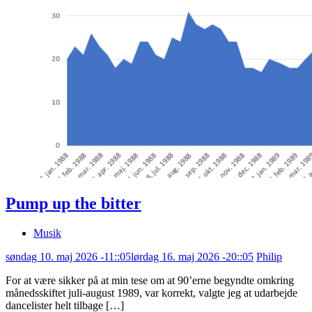
Pump up the bitter
Musik
søndag 10. maj 2026 -11::05
lørdag 16. maj 2026 -20::05
Philip
For at være sikker på at min tese om at 90’erne begyndte omkring
månedsskiftet juli-august 1989, var korrekt, valgte jeg at udarbejde
dancelister helt tilbage […]