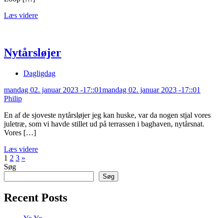
Læs videre
Nytårsløjer
Dagligdag
mandag 02. januar 2023 -17::01
mandag 02. januar 2023 -17::01
Philip
En af de sjoveste nytårsløjer jeg kan huske, var da nogen stjal vores
juletræ, som vi havde stillet ud på terrassen i baghaven, nytårsnat.
Vores […]
Læs videre
Indlægsinddeling
Næste
1
2
3
»
indlæg
Søg
Søg
Recent Posts